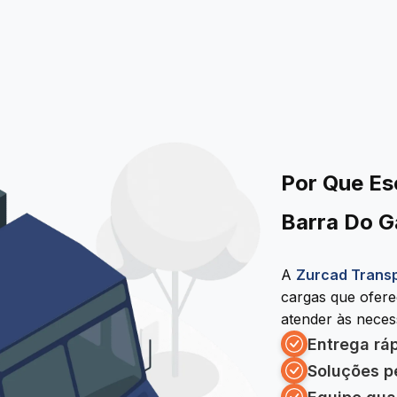
Por Que Es
Barra Do G
A
Zurcad Trans
cargas que ofer
atender às necess
Entrega rá
Soluções p