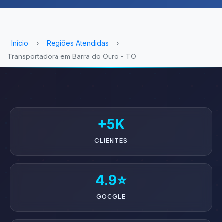
Início
›
Regiões Atendidas
›
Transportadora em Barra do Ouro - TO
+5K
CLIENTES
4.9⭐
GOOGLE