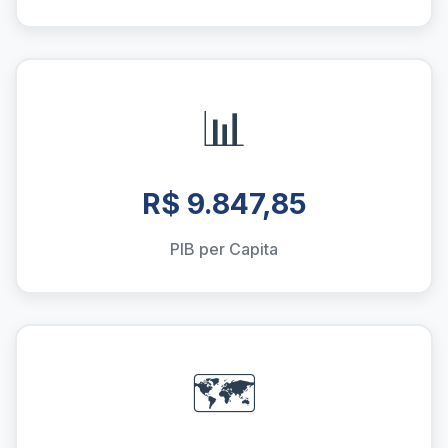
📊
R$ 9.847,85
PIB per Capita
🗺️