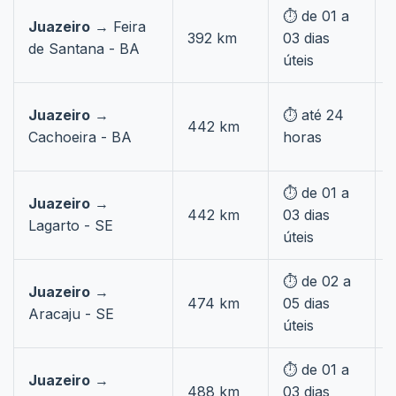
⏱️ de 01 a
Juazeiro
→ Feira
392 km
03 dias
de Santana - BA
úteis
Juazeiro
→
⏱️ até 24
442 km
Cachoeira - BA
horas
⏱️ de 01 a
Juazeiro
→
442 km
03 dias
Lagarto - SE
úteis
⏱️ de 02 a
Juazeiro
→
474 km
05 dias
Aracaju - SE
úteis
⏱️ de 01 a
Juazeiro
→
488 km
03 dias