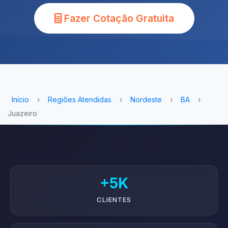
Fazer Cotação Gratuita
Início
›
Regiões Atendidas
›
Nordeste
›
BA
›
Juazeiro
+5K
CLIENTES