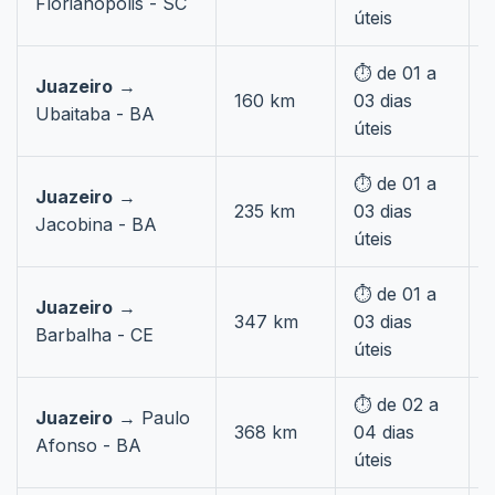
Florianópolis - SC
úteis
⏱️ de 01 a
Juazeiro
→
160 km
03 dias
Ubaitaba - BA
úteis
⏱️ de 01 a
Juazeiro
→
235 km
03 dias
Jacobina - BA
úteis
⏱️ de 01 a
Juazeiro
→
347 km
03 dias
Barbalha - CE
úteis
⏱️ de 02 a
Juazeiro
→ Paulo
368 km
04 dias
Afonso - BA
úteis