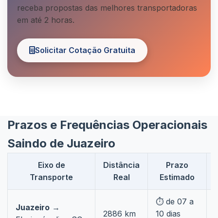
receba propostas das melhores transportadoras
em até 2 horas.
Solicitar Cotação Gratuita
Prazos e Frequências Operacionais
Saindo de Juazeiro
Eixo de
Distância
Prazo
Transporte
Real
Estimado
⏱️ de 07 a

Juazeiro
→
2886 km
10 dias