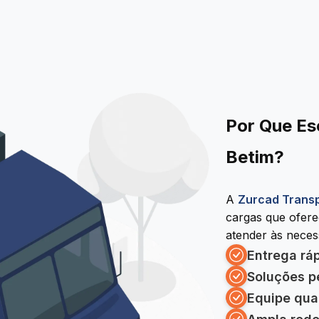
Por Que Es
Betim?
A
Zurcad Trans
cargas que ofer
atender às necess
Entrega rá
Soluções p
Equipe qua