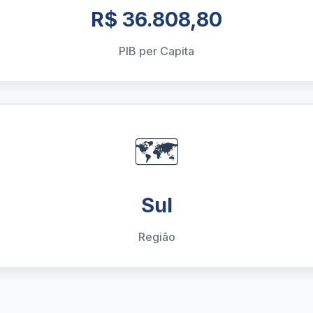
R$ 36.808,80
PIB per Capita
🗺️
Sul
Região