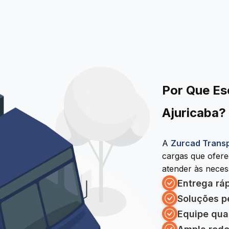
Por Que Es
Ajuricaba?
A
Zurcad Trans
cargas que ofer
atender às necess
Entrega rá
Soluções p
Equipe qua