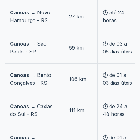
Canoas
→ Novo
⏱️ até 24
27 km
Hamburgo - RS
horas
Canoas
→ São
⏱️ de 03 a
59 km
Paulo - SP
05 dias úteis
Canoas
→ Bento
⏱️ de 01 a
106 km
Gonçalves - RS
03 dias úteis
Canoas
→ Caxias
⏱️ de 24 a
111 km
do Sul - RS
48 horas
Canoas
→
⏱️ de 01 a