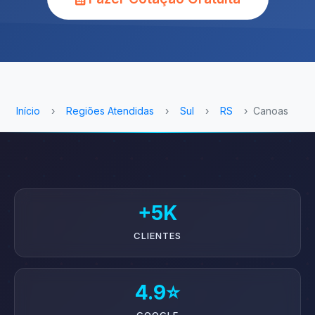
Início
›
Regiões Atendidas
›
Sul
›
RS
›
Canoas
+5K
CLIENTES
4.9⭐