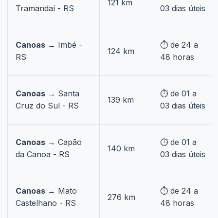
121 km
Tramandaí - RS
03 dias úteis
Canoas
→ Imbé -
⏱️ de 24 a
124 km
RS
48 horas
Canoas
→ Santa
⏱️ de 01 a
139 km
Cruz do Sul - RS
03 dias úteis
Canoas
→ Capão
⏱️ de 01 a
140 km
da Canoa - RS
03 dias úteis
Canoas
→ Mato
⏱️ de 24 a
276 km
Castelhano - RS
48 horas