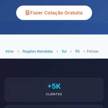
Fazer Cotação Gratuita
Início
›
Regiões Atendidas
›
Sul
›
RS
›
Pelotas
+5K
CLIENTES