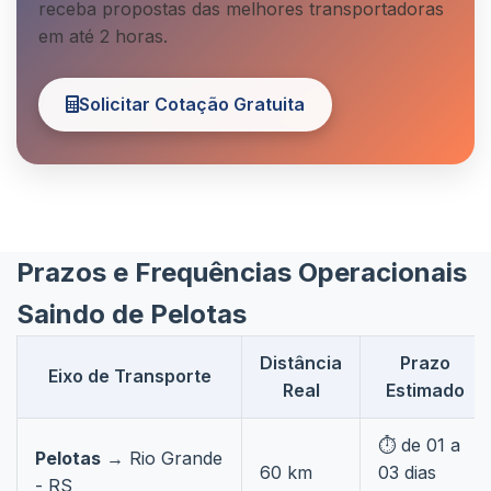
receba propostas das melhores transportadoras
em até 2 horas.
Solicitar Cotação Gratuita
Prazos e Frequências Operacionais
Saindo de Pelotas
Distância
Prazo
Eixo de Transporte
Real
Estimado
⏱️ de 01 a
Pelotas
→ Rio Grande
60 km
03 dias
- RS