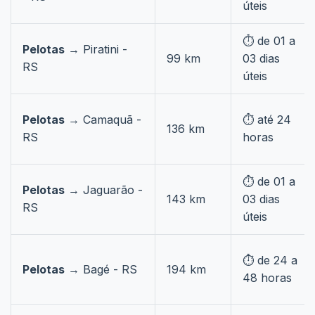
úteis
⏱️ de 01 a
Pelotas
→ Piratini -
99 km
03 dias
RS
úteis
Pelotas
→ Camaquã -
⏱️ até 24
136 km
RS
horas
⏱️ de 01 a
Pelotas
→ Jaguarão -
143 km
03 dias
RS
úteis
⏱️ de 24 a
Pelotas
→ Bagé - RS
194 km
48 horas