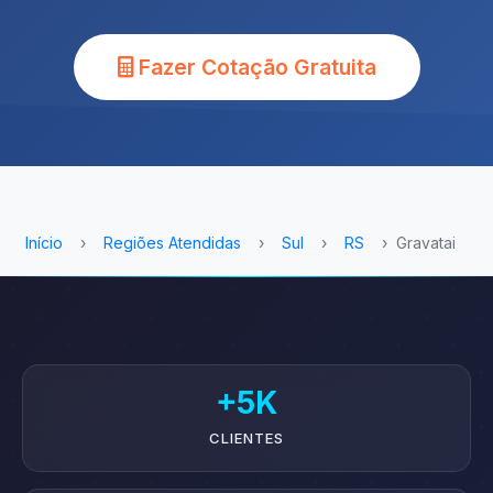
Fazer Cotação Gratuita
Início
›
Regiões Atendidas
›
Sul
›
RS
›
Gravatai
+5K
CLIENTES