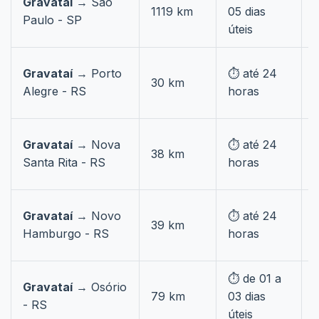
Gravataí
→ São
1119 km
05 dias
s
Paulo - SP
úteis
Gravataí
→ Porto
⏱️ até 24
30 km
Alegre - RS
horas
Gravataí
→ Nova
⏱️ até 24
38 km
Santa Rita - RS
horas
Gravataí
→ Novo
⏱️ até 24
39 km
Hamburgo - RS
horas
⏱️ de 01 a
Gravataí
→ Osório
79 km
03 dias
- RS
úteis