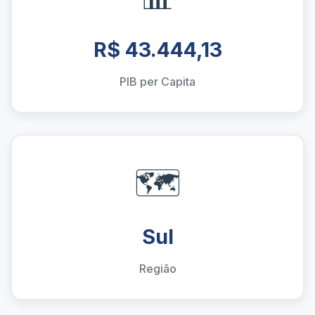
R$ 43.444,13
PIB per Capita
🗺️
Sul
Região