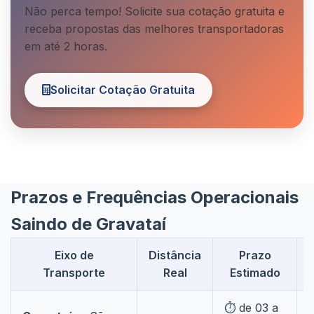
Não perca tempo! Solicite sua cotação gratuita e
receba propostas das melhores transportadoras
em até 2 horas.
Solicitar Cotação Gratuita
Prazos e Frequências Operacionais
Saindo de Gravataí
Eixo de
Distância
Prazo
Transporte
Real
Estimado
⏱️ de 03 a
