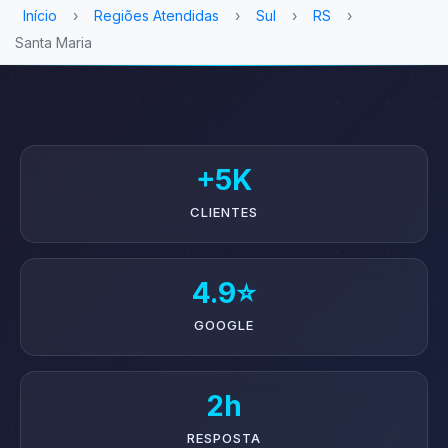
Início
›
Regiões Atendidas
›
Sul
›
RS
›
Santa Maria
+5K
CLIENTES
4.9⭐
GOOGLE
2h
RESPOSTA