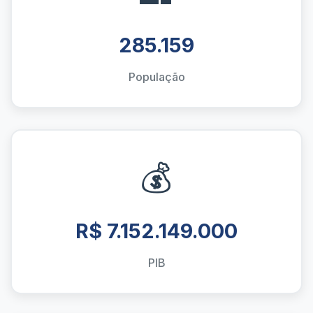
285.159
População
💰
R$ 7.152.149.000
PIB