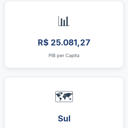
📊
R$ 25.081,27
PIB per Capita
🗺️
Sul