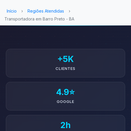
Início
›
Regiões Atendidas
›
Transportadora em Barro Preto - BA
+5K
CLIENTES
4.9⭐
GOOGLE
2h