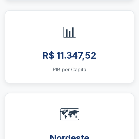
📊
R$ 11.347,52
PIB per Capita
🗺️
Nordeste