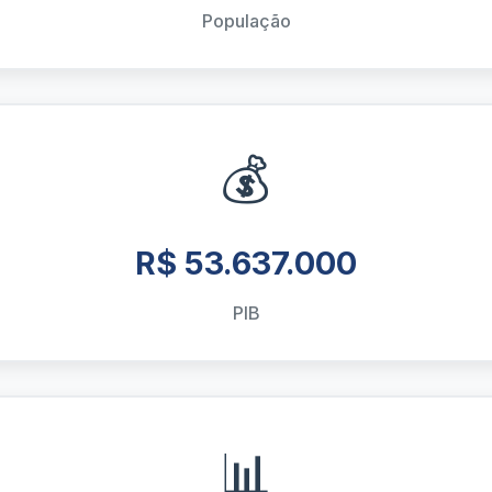
População
💰
R$ 53.637.000
PIB
📊