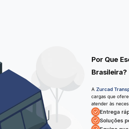
Por Que Es
Brasileira?
A
Zurcad Trans
cargas que ofer
atender às necess
Entrega rá
Soluções p